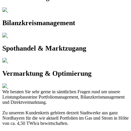
Bilanzkreismanagement
Spothandel & Marktzugang
Vermarktung & Optimierung
Wir be­ra­ten Sie sehr ger­ne in sämt­li­chen Fra­gen rund um un­se­re
Leis­tungs­bau­stei­ne Port­fo­lio­ma­nage­ment, Bi­lanz­kreis­ma­nage­ment
und Di­rekt­ver­mark­tung.
Zu un­se­rem Kun­den­kreis ge­hö­ren der­zeit Stadt­wer­ke aus ganz
Nord­bay­ern für die wir ak­tu­ell Port­fo­li­en im Gas und Strom in Hö­he
von ca. 4,50 TWh/a be­wirt­schaf­ten.