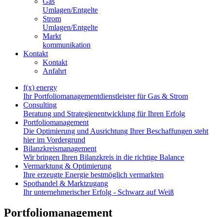
Gas
Umlagen/Entgelte
Strom
Umlagen/Entgelte
Markt
kommunikation
Kontakt
Kontakt
Anfahrt
f(x) energy
Ihr Port­fo­lio­ma­nage­ment­dienst­leis­ter für Gas & Strom
Consulting
Be­ra­tung und Stra­te­gien­ent­wick­lung für Ih­ren Er­folg
Portfoliomanagement
Die Op­ti­mie­rung und Aus­rich­tung Ih­rer Be­schaf­fun­gen steht
hier im Vor­der­grund
Bilanzkreismanagement
Wir brin­gen Ih­ren Bi­lanz­kreis in die rich­ti­ge Ba­lan­ce
Vermarktung & Optimierung
Ih­re er­zeug­te En­er­gie best­mög­lich ver­mark­ten
Spothandel & Marktzugang
Ihr un­ter­neh­me­ri­scher Er­folg - Schwarz auf Weiß
Portfoliomanagement