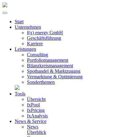
Start
Unternehmen
f(x) energy GmbH
Geschäftsführung
Karriere
Leistungen
Consulting
Portfolio­management
Bilanzkreis­management
Spothandel & Marktzugang
Vermarktung & Optimierung
Sonder­themen
Tools
Übersicht
fxPool
fxPricing
fxAnalysis
News & Service
News
Überblick